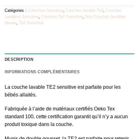
Catégories :
Collection Sensitive
,
Couches lavable Te2
,
Couches
Lavables Sensitive
,
Couches Te2 Sensitive
,
Nos Couches lavables
bleues
,
Te2 Sensitive
DESCRIPTION
INFORMATIONS COMPLÉMENTAIRES
La couche lavable TE2 sensitive est parfaite pour les
bébés allaités.
Fabriquée à l’aide de matériaux certifiés Oeko Tex
standard 100, cette certification garantit qu’il n’y a aucun
produit toxique dans la couche.
Munis de double gousset, la TE2 est parfaite pour retenir