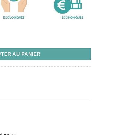
1 intégrale en bambou – Léo le zèbre
TER AU PANIER
tages :