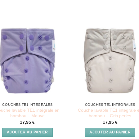
COUCHES TE1 INTÉGRALES
COUCHES TE1 INTÉGRALES
uche lavable TE1 intégrale en
Couche lavable TE1 intégrale 
bambou – Mauve
bambou – Gris perles
17,95
€
17,95
€
AJOUTER AU PANIER
AJOUTER AU PANIER