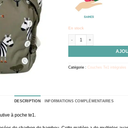
En stock
quantité de Couche lavable TE
AJOU
Catégorie :
Couches Te1 intégrales
DESCRIPTION
INFORMATIONS COMPLÉMENTAIRES
tive à poche te1.
osées de charbon de bambou. Cette matière a de multiples avan